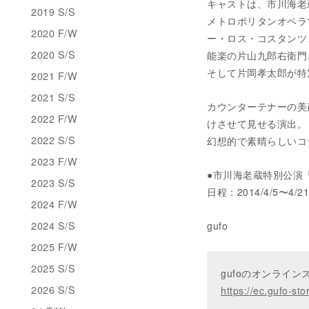
キャストは、市川海老
2019 S/S
メトロポリタンオペラ
2020 F/W
ー・ロス・コスタンツ
2020 S/S
能楽の片山九郎右衛門
そして片岡孝太郎が特
2021 F/W
2021 S/S
カウンターテナーの美
2022 F/W
けさせて見せる演出。
2022 S/S
幻想的で素晴らしいコ
2023 F/W
●市川海老蔵特別公演
2023 S/S
日程：2014/4/5〜4/
2024 F/W
2024 S/S
gufo
2025 F/W
2025 S/S
gufoのオンライ
2026 S/S
https://ec.gufo-sto