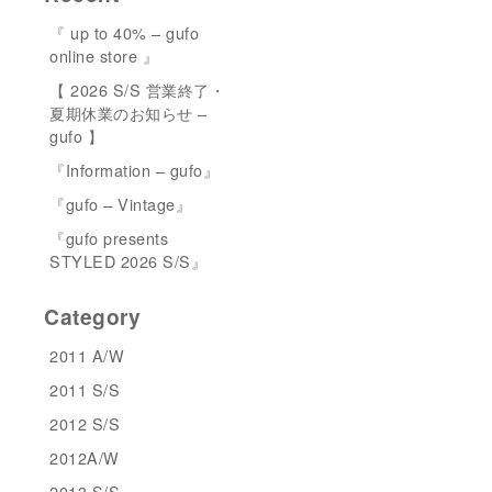
『 up to 40% – gufo
online store 』
【 2026 S/S 営業終了・
夏期休業のお知らせ –
gufo 】
『Information – gufo』
『gufo – Vintage』
『gufo presents
STYLED 2026 S/S』
Category
2011 A/W
2011 S/S
2012 S/S
2012A/W
2013 S/S