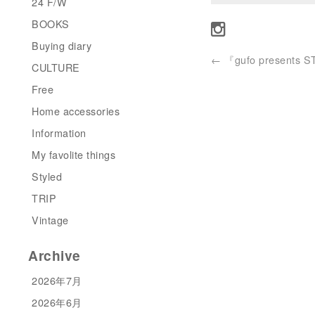
24 F/W
BOOKS
Buying diary
←
『gufo presents 
CULTURE
Free
Home accessories
Information
My favolite things
Styled
TRIP
Vintage
Archive
2026年7月
2026年6月