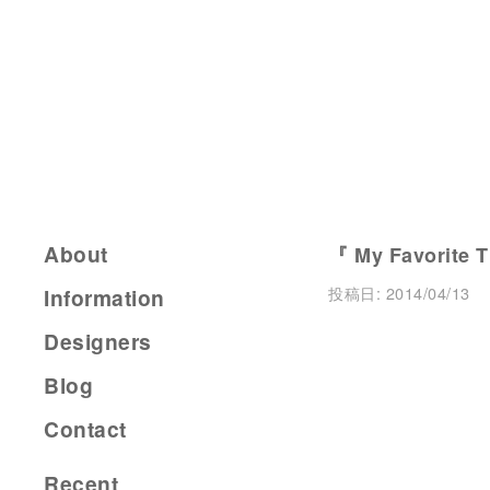
About
『 My Favorite 
投稿日:
2014/04/13
Information
Designers
Blog
Contact
Recent