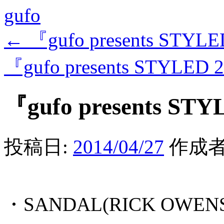
gufo
←
『gufo presents STYL
『gufo presents STYLED
『gufo presents ST
投稿日:
2014/04/27
作成者
・SANDAL(RICK OWENS)