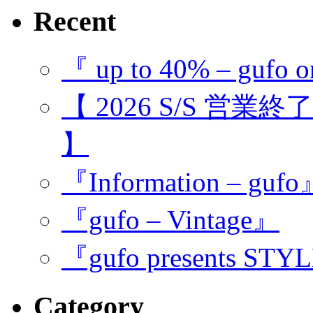
Recent
『 up to 40% – gufo o
【 2026 S/S 営業
】
『Information – guf
『gufo – Vintage』
『gufo presents STY
Category