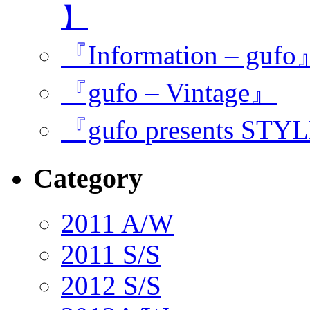
】
『Information – guf
『gufo – Vintage』
『gufo presents STY
Category
2011 A/W
2011 S/S
2012 S/S