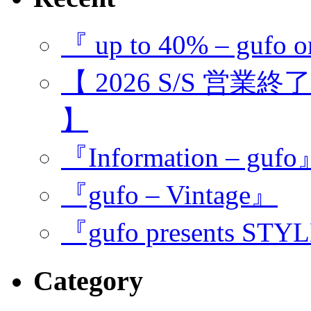
『 up to 40% – gufo o
【 2026 S/S 営業
】
『Information – guf
『gufo – Vintage』
『gufo presents STY
Category