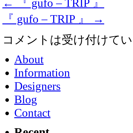
←
『 gufo – TRIP 』
『 gufo – TRIP 』
→
コメントは受け付けてい
About
Information
Designers
Blog
Contact
Recent