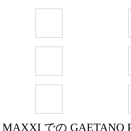
MAXXI での GAETANO