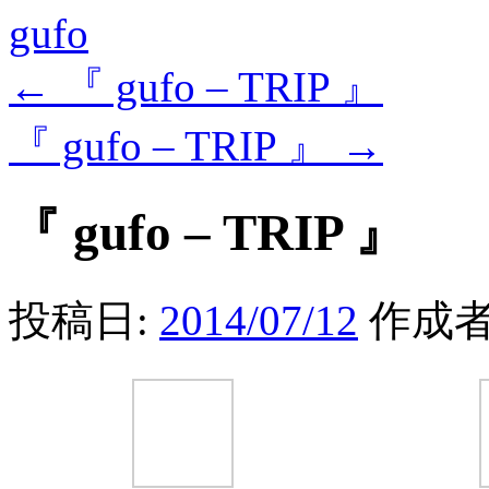
gufo
←
『 gufo – TRIP 』
『 gufo – TRIP 』
→
『 gufo – TRIP 』
投稿日:
2014/07/12
作成者