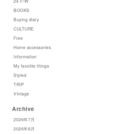
24 F/W
BOOKS
Buying diary
CULTURE
Free
Home accessories
Information
My favolite things
Styled
TRIP
Vintage
Archive
2026年7月
2026年6月