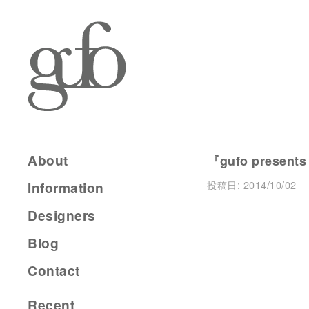
About
『gufo present
投稿日:
2014/10/02
Information
Designers
Blog
Contact
Recent