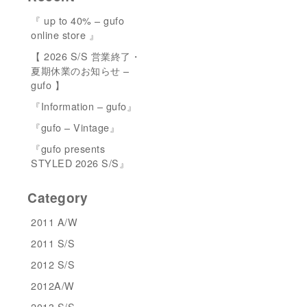
『 up to 40% – gufo
online store 』
【 2026 S/S 営業終了・
夏期休業のお知らせ –
gufo 】
『Information – gufo』
『gufo – Vintage』
『gufo presents
STYLED 2026 S/S』
Category
2011 A/W
2011 S/S
2012 S/S
2012A/W
2013 S/S