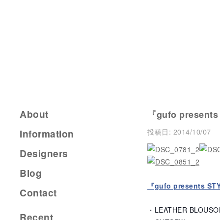
About
『gufo present
投稿日:
2014/10/07
Information
Designers
Blog
『gufo presents ST
Contact
・LEATHER BLOUSON
Recent