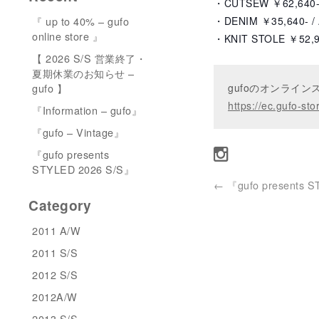
・CUTSEW ￥62,640-
『 up to 40% – gufo
・DENIM ￥35,640- /
online store 』
・KNIT STOLE ￥52,9
【 2026 S/S 営業終了・
夏期休業のお知らせ –
gufo 】
gufoのオンライ
https://ec.gufo-sto
『Information – gufo』
『gufo – Vintage』
『gufo presents
STYLED 2026 S/S』
←
『gufo presents 
Category
2011 A/W
2011 S/S
2012 S/S
2012A/W
2013 S/S