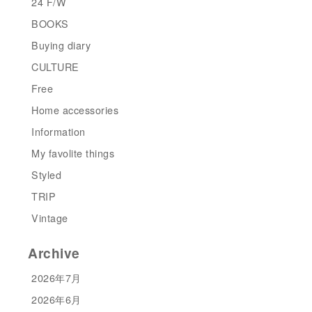
24 F/W
BOOKS
Buying diary
CULTURE
Free
Home accessories
Information
My favolite things
Styled
TRIP
Vintage
Archive
2026年7月
2026年6月