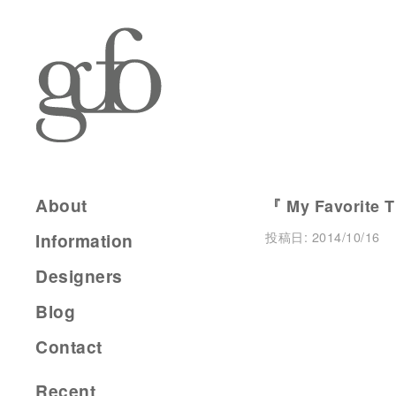
About
『 My Favorite 
投稿日:
2014/10/16
Information
Designers
Blog
Contact
Recent