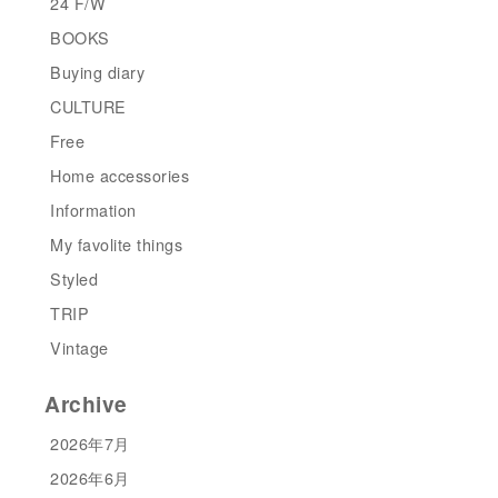
24 F/W
BOOKS
Buying diary
CULTURE
Free
Home accessories
Information
My favolite things
Styled
TRIP
Vintage
Archive
2026年7月
2026年6月