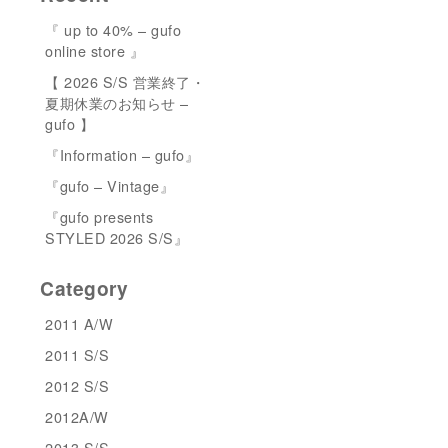
『 up to 40% – gufo
online store 』
【 2026 S/S 営業終了・
夏期休業のお知らせ –
gufo 】
『Information – gufo』
『gufo – Vintage』
『gufo presents
STYLED 2026 S/S』
Category
2011 A/W
2011 S/S
2012 S/S
2012A/W
2013 S/S