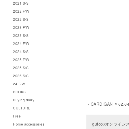
2021 S/S
2022 F/W
2022 S/S
2023 F/W
2023 S/S
2024 F/W
2024 S/S
2025 F/W
2025 S/S
2026 S/S
24 F/W
BOOKS
Buying diary
・CARDIGAN ￥62,640 
CULTURE
Free
gufoのオンライ
Home accessories