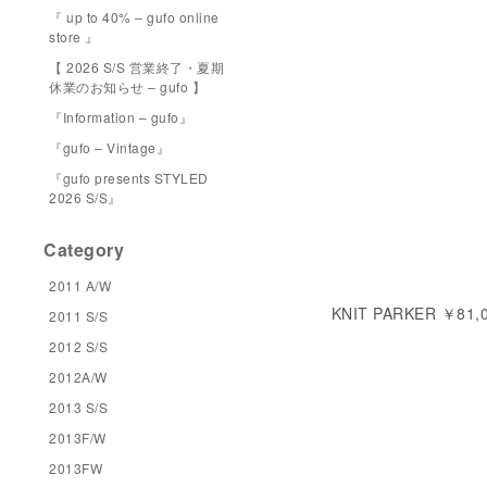
『 up to 40% – gufo online
store 』
【 2026 S/S 営業終了・夏期
休業のお知らせ – gufo 】
『Information – gufo』
『gufo – Vintage』
『gufo presents STYLED
2026 S/S』
Category
2011 A/W
KNIT PARKER ￥81,00
2011 S/S
2012 S/S
2012A/W
2013 S/S
2013F/W
2013FW