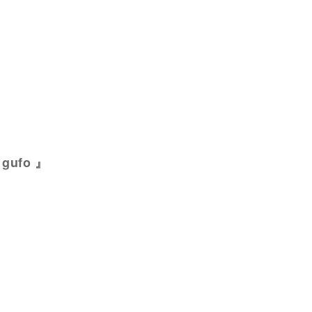
 gufo 』