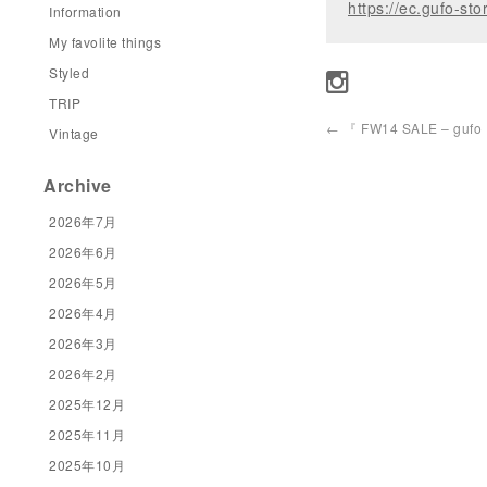
https://ec.gufo-sto
Information
My favolite things
Styled
TRIP
←
『 FW14 SALE – gufo
Vintage
Archive
2026年7月
2026年6月
2026年5月
2026年4月
2026年3月
2026年2月
2025年12月
2025年11月
2025年10月