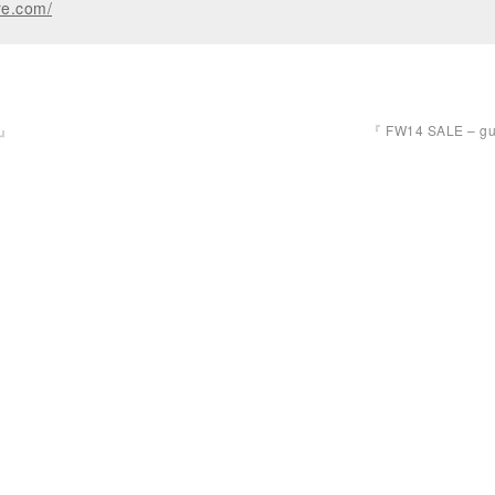
re.com/
 』
『 FW14 SALE – g