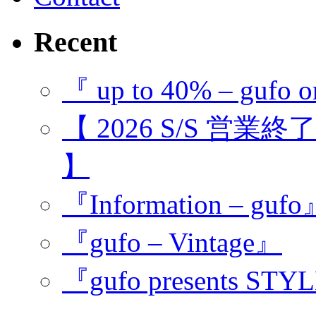
Recent
『 up to 40% – gufo o
【 2026 S/S 営業
】
『Information – guf
『gufo – Vintage』
『gufo presents STY