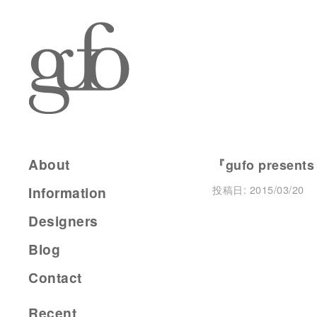
About
『gufo presents
投稿日:
2015/03/20
Information
Designers
Blog
Contact
Recent