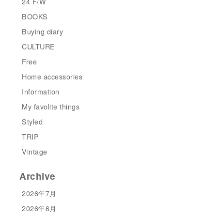
24 F/W
BOOKS
Buying diary
CULTURE
Free
Home accessories
Information
My favolite things
Styled
TRIP
Vintage
Archive
2026年7月
2026年6月