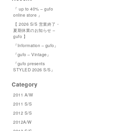
『 up to 40% – gufo
online store 』
【 2026 S/S 営業終了・
夏期休業のお知らせ –
gufo 】
『Information – gufo』
『gufo – Vintage』
『gufo presents
STYLED 2026 S/S』
Category
2011 A/W
2011 S/S
2012 S/S
2012A/W
2013 S/S