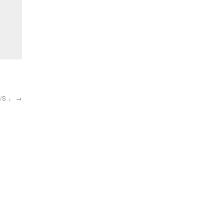
S/S 』
→