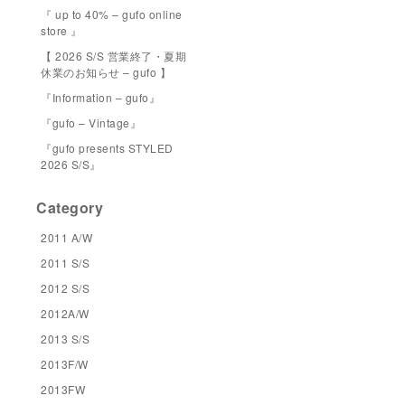
『 up to 40% – gufo online
store 』
【 2026 S/S 営業終了・夏期
休業のお知らせ – gufo 】
『Information – gufo』
『gufo – Vintage』
『gufo presents STYLED
2026 S/S』
Category
2011 A/W
2011 S/S
2012 S/S
2012A/W
2013 S/S
2013F/W
2013FW