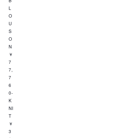
B
L
O
U
S
O
N
￥
7
7,
7
6
0-
K
NI
T
￥
3