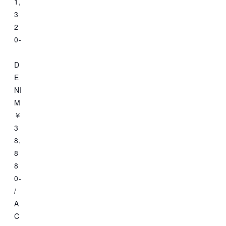
1,
3
2
0-
D
E
NI
M
￥
3
8,
8
8
0-
/
A
C