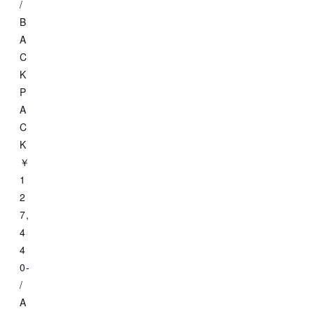
/
B
A
C
K
P
A
C
K
￥
1
2
7,
4
4
0-
/
A