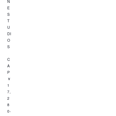
N
E
S
T
U
DI
O
S
C
A
P
￥
1
7,
2
8
0-