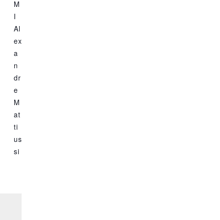
M
I
Al
ex
a
n
dr
e
M
at
ti
us
si