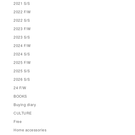
2021 S/S
2022 F/W
2022 S/S
2023 F/W
2023 S/S
2024 F/W
2024 S/S
2025 F/W
2025 S/S
2026 S/S
24 F/W
BOOKS
Buying diary
CULTURE
Free
Home accessories