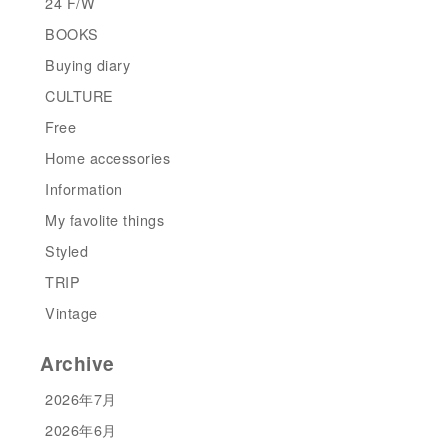
24 F/W
BOOKS
Buying diary
CULTURE
Free
Home accessories
Information
My favolite things
Styled
TRIP
Vintage
Archive
2026年7月
2026年6月