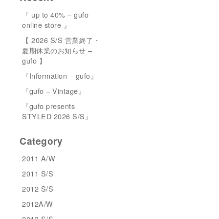
『 up to 40% – gufo
online store 』
【 2026 S/S 営業終了・
夏期休業のお知らせ –
gufo 】
『Information – gufo』
『gufo – Vintage』
『gufo presents
STYLED 2026 S/S』
Category
2011 A/W
2011 S/S
2012 S/S
2012A/W
2013 S/S