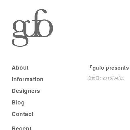
About
『gufo presents
投稿日:
2015/04/23
Information
Designers
Blog
Contact
Recent