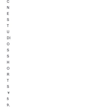
C
N
E
S
T
U
DI
O
S
S
H
O
R
T
S
￥
5
9,