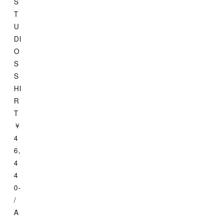
S
T
U
DI
O
S
S
HI
R
T
￥
4
6,
4
4
0-
/
A