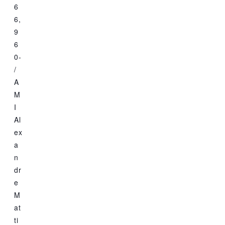
6
6,
9
6
0-
/
A
M
I
Al
ex
a
n
dr
e
M
at
ti