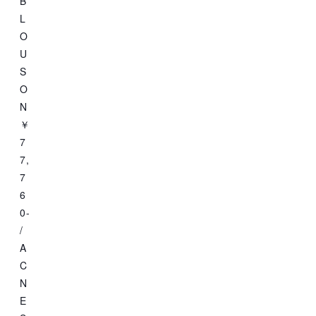
B
L
O
U
S
O
N
￥
7
7,
7
6
0-
/
A
C
N
E