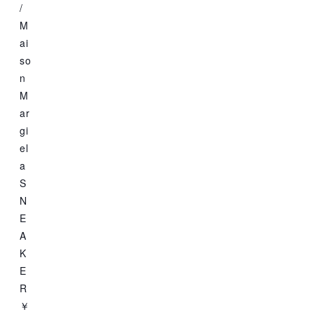
/
M
ai
so
n
M
ar
gi
el
a
S
N
E
A
K
E
R
￥