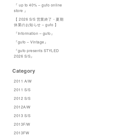
『 up to 40% – gufo online
store 』
【 2026 S/S 営業終了・夏期
休業のお知らせ – gufo 】
『Information – gufo』
『gufo – Vintage』
『gufo presents STYLED
2026 S/S』
Category
2011 A/W
2011 S/S
2012 S/S
2012A/W
2013 S/S
2013F/W
2013FW