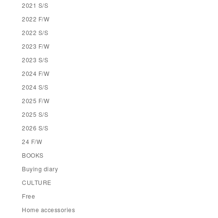
2021 S/S
2022 F/W
2022 S/S
2023 F/W
2023 S/S
2024 F/W
2024 S/S
2025 F/W
2025 S/S
2026 S/S
24 F/W
BOOKS
Buying diary
CULTURE
Free
Home accessories