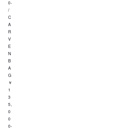
0-
/
C
A
R
V
E
N
B
A
G
￥
1
3
5,
0
0
0-