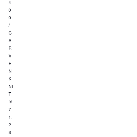
4
0
0-
/
C
A
R
V
E
N
K
NI
T
￥
7
1,
2
8