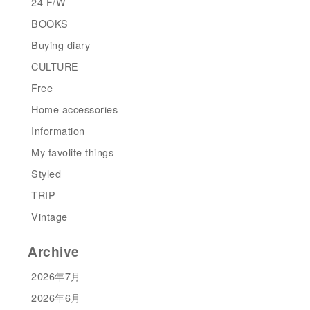
24 F/W
BOOKS
Buying diary
CULTURE
Free
Home accessories
Information
My favolite things
Styled
TRIP
Vintage
Archive
2026年7月
2026年6月