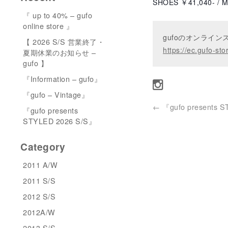
SHOES ￥41,040- / Ma
『 up to 40% – gufo
online store 』
gufoのオンライ
【 2026 S/S 営業終了・
https://ec.gufo-sto
夏期休業のお知らせ –
gufo 】
『Information – gufo』
『gufo – Vintage』
←
『gufo presents S
『gufo presents
STYLED 2026 S/S』
Category
2011 A/W
2011 S/S
2012 S/S
2012A/W
2013 S/S