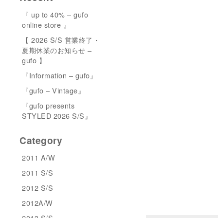
『 up to 40% – gufo
online store 』
【 2026 S/S 営業終了・
夏期休業のお知らせ –
gufo 】
『Information – gufo』
『gufo – Vintage』
『gufo presents
STYLED 2026 S/S』
Category
2011 A/W
2011 S/S
2012 S/S
2012A/W
2013 S/S