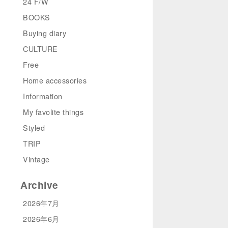
24 F/W
BOOKS
Buying diary
CULTURE
Free
Home accessories
Information
My favolite things
Styled
TRIP
Vintage
Archive
2026年7月
2026年6月