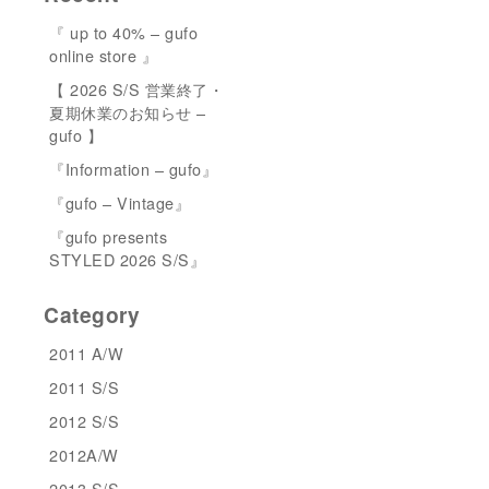
『 up to 40% – gufo
online store 』
【 2026 S/S 営業終了・
夏期休業のお知らせ –
gufo 】
『Information – gufo』
『gufo – Vintage』
『gufo presents
STYLED 2026 S/S』
Category
2011 A/W
2011 S/S
2012 S/S
2012A/W
2013 S/S