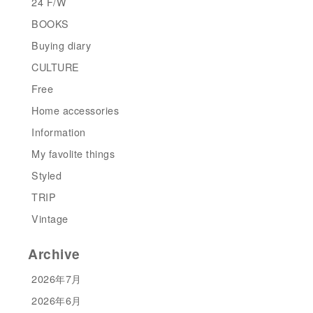
24 F/W
BOOKS
Buying diary
CULTURE
Free
Home accessories
Information
My favolite things
Styled
TRIP
Vintage
Archive
2026年7月
2026年6月