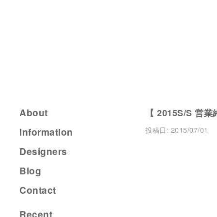
About
【 2015S/S 営
投稿日:
2015/07/01
Information
Designers
Blog
Contact
Recent