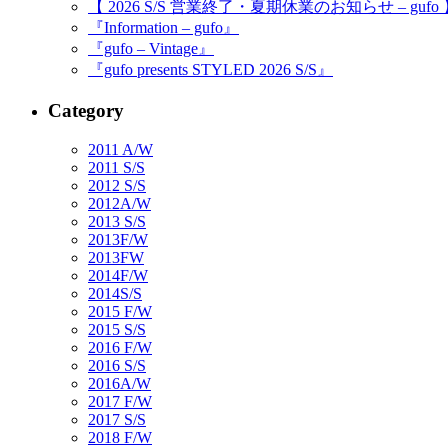
【 2026 S/S 営業終了・夏期休業のお知らせ – gufo
『Information – gufo』
『gufo – Vintage』
『gufo presents STYLED 2026 S/S』
Category
2011 A/W
2011 S/S
2012 S/S
2012A/W
2013 S/S
2013F/W
2013FW
2014F/W
2014S/S
2015 F/W
2015 S/S
2016 F/W
2016 S/S
2016A/W
2017 F/W
2017 S/S
2018 F/W