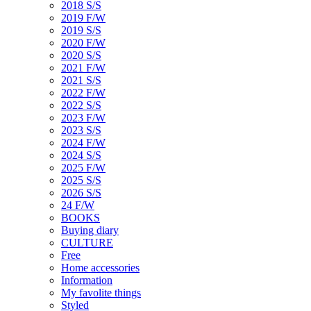
2018 S/S
2019 F/W
2019 S/S
2020 F/W
2020 S/S
2021 F/W
2021 S/S
2022 F/W
2022 S/S
2023 F/W
2023 S/S
2024 F/W
2024 S/S
2025 F/W
2025 S/S
2026 S/S
24 F/W
BOOKS
Buying diary
CULTURE
Free
Home accessories
Information
My favolite things
Styled