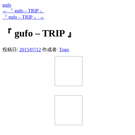
gufo
←
『 gufo – TRIP 』
『 gufo – TRIP 』
→
『 gufo – TRIP 』
投稿日:
2015/07/12
作成者:
Togo