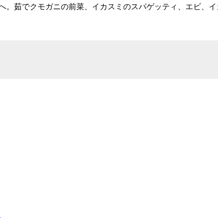
a Madonna”へ。茹でクモガニの前菜、イカスミのスパゲッティ