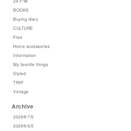
24 F/W
BOOKS
Buying diary
CULTURE
Free
Home accessories
Information
My favolite things
Styled
TRIP
Vintage
Archive
2026年7月
2026年6月