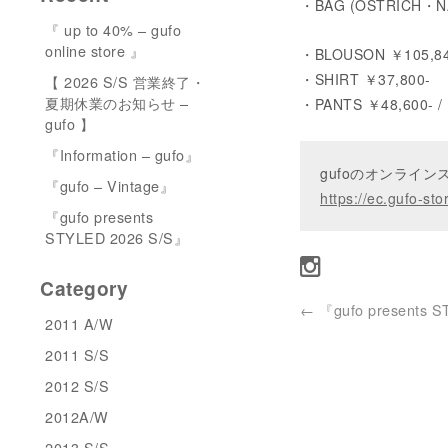
・BAG (OSTRICH・NAVY)
『 up to 40% – gufo
online store 』
・BLOUSON ￥105,84
・SHIRT ￥37,800-
【 2026 S/S 営業終了・
夏期休業のお知らせ –
・PANTS ￥48,600- /
gufo 】
『Information – gufo』
gufoのオンライ
『gufo – Vintage』
https://ec.gufo-sto
『gufo presents
STYLED 2026 S/S』
Category
←
『gufo presents 
2011 A/W
2011 S/S
2012 S/S
2012A/W
2013 S/S