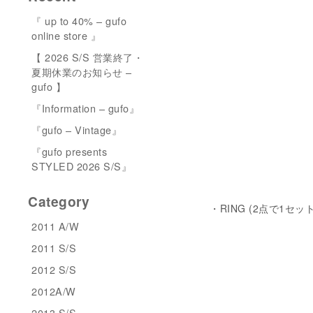
『 up to 40% – gufo
online store 』
【 2026 S/S 営業終了・
夏期休業のお知らせ –
gufo 】
『Information – gufo』
『gufo – Vintage』
『gufo presents
STYLED 2026 S/S』
Category
・RING (2点で1セット）
2011 A/W
2011 S/S
2012 S/S
2012A/W
2013 S/S