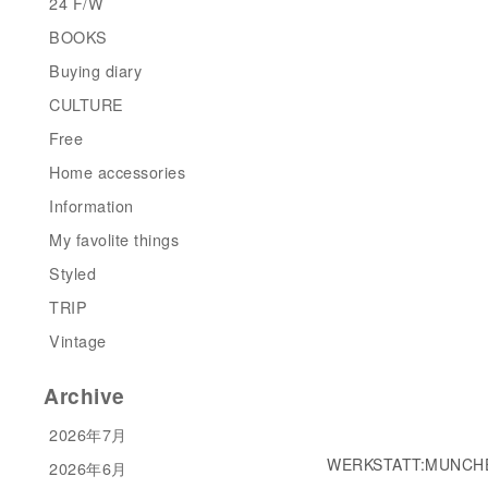
24 F/W
BOOKS
Buying diary
CULTURE
Free
Home accessories
Information
My favolite things
Styled
TRIP
Vintage
Archive
2026年7月
WERKSTATT:MUNCHEN
2026年6月