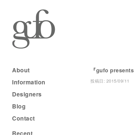
About
『gufo presents
投稿日:
2015/09/11
Information
Designers
Blog
Contact
Recent