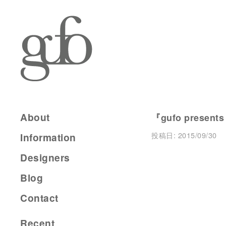
About
『gufo presents
投稿日:
2015/09/30
Information
Designers
Blog
Contact
Recent