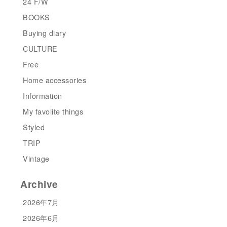
24 F/W
BOOKS
Buying diary
CULTURE
Free
Home accessories
Information
My favolite things
Styled
TRIP
Vintage
Archive
2026年7月
2026年6月