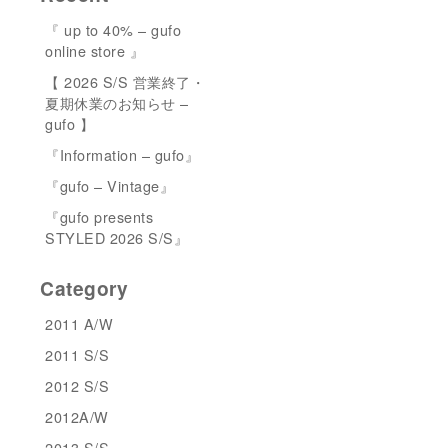
『 up to 40% – gufo
online store 』
【 2026 S/S 営業終了・
夏期休業のお知らせ –
gufo 】
『Information – gufo』
『gufo – Vintage』
『gufo presents
STYLED 2026 S/S』
Category
2011 A/W
2011 S/S
2012 S/S
2012A/W
2013 S/S