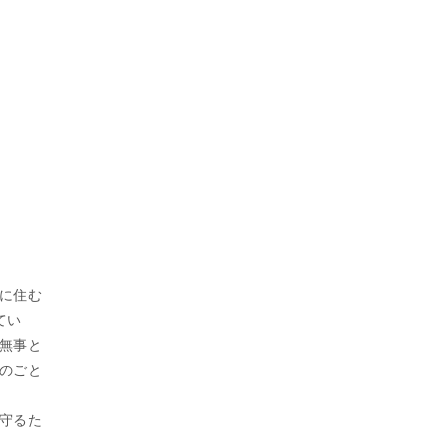
に住む
てい
無事と
のごと
守るた