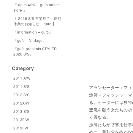
『 up to 40% – gufo online
store 』
【 2026 S/S 営業終了・夏期
休業のお知らせ – gufo 】
『Information – gufo』
『gufo – Vintage』
『gufo presents STYLED
2026 S/S』
Category
2011 A/W
2011 S/S
アランセーター：フィ
漁師＝フィッシャーマ
2012 S/S
る。セーターには独特
2012A/W
豊漁を願う女たちの祈
2013 S/S
く異なる。
2013F/W
漁師たちが防寒用仕事
2013FW
めに、脂肪分を抜かな