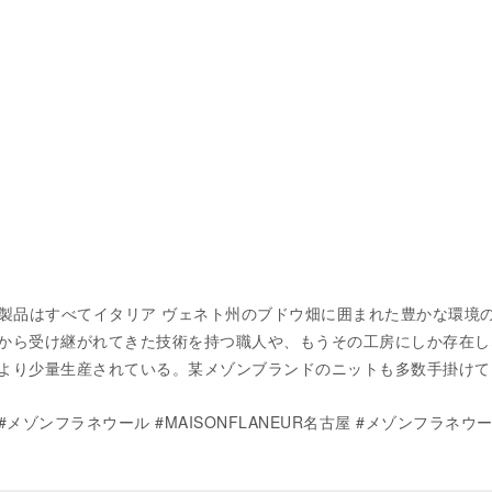
EURの製品はすべてイタリア ヴェネト州のブドウ畑に囲まれた豊かな環境
から受け継がれてきた技術を持つ職人や、もうその工房にしか存在し
より少量生産されている。某メゾンブランドのニットも多数手掛けて
UR #メゾンフラネウール #MAISONFLANEUR名古屋 #メゾンフラネウ