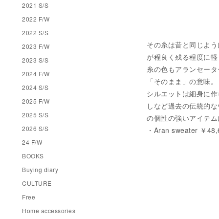
2021 S/S
2022 F/W
2022 S/S
その糸は昔と同じよう
2023 F/W
が程良く残る程度に軽
2023 S/S
糸の色もアランセーター
2024 F/W
「そのまま」の意味。
2024 S/S
シルエットは細身に作
2025 F/W
しなど過去の伝統的な
2025 S/S
の個性の強いアイテム
2026 S/S
・Aran sweater ￥48,
24 F/W
BOOKS
Buying diary
CULTURE
Free
Home accessories