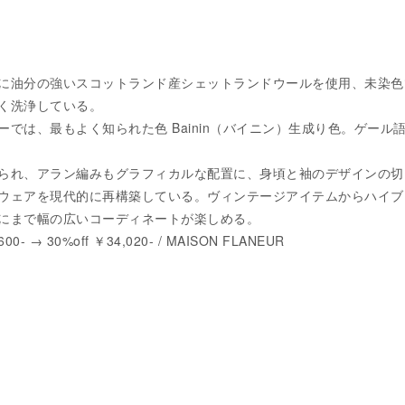
に油分の強いスコットランド産シェットランドウールを使用、未染色
く洗浄している。
では、最もよく知られた色 Bainin（バイニン）生成り色。ゲール
られ、アラン編みもグラフィカルな配置に、身頃と袖のデザインの切
ウェアを現代的に再構築している。ヴィンテージアイテムからハイブ
にまで幅の広いコーディネートが楽しめる。
600- → 30%off ￥34,020- / MAISON FLANEUR