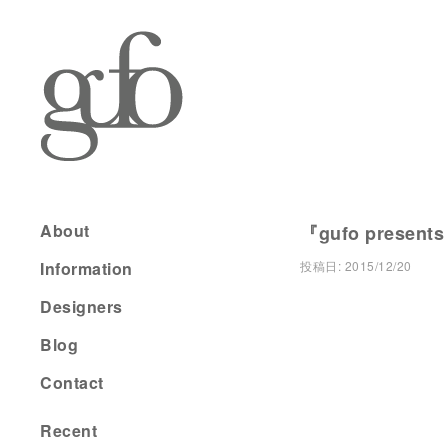
About
『gufo presents
Information
投稿日:
2015/12/20
Designers
Blog
Contact
Recent