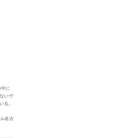
の中に
ないヴ
いる。
ール名古