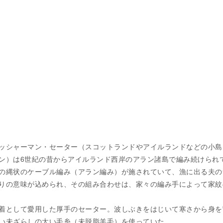
ッシャーマン・セーター（スコットランドやアイルランドなどの小島
ン）は6世紀の昔からアイルランド西岸のアラン諸島で編み続けられ
の縄状のケーブル編み（アラン編み）が施されていて、漁に出る夫の
りの意味が込められ、その組み合わせは、家々の編み手によって家紋
着として愛用した厚手のセーター。波しぶきをはじいて寒さから身を
い未ざらしの太い毛糸（未脱脂羊毛）を使っていた。