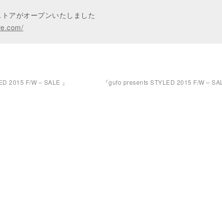
ンストアがオープンいたしました
re.com/
ED 2015 F/W – SALE 』
『gufo presents STYLED 2015 F/W – S