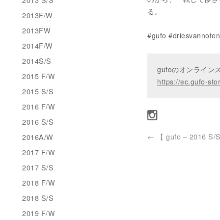
る。
2013F/W
2013FW
#gufo #driesvan
2014F/W
2014S/S
gufoのオンライ
2015 F/W
https://ec.gufo-sto
2015 S/S
2016 F/W
2016 S/S
←
【 gufo – 2016 S/S
2016A/W
2017 F/W
2017 S/S
2018 F/W
2018 S/S
2019 F/W