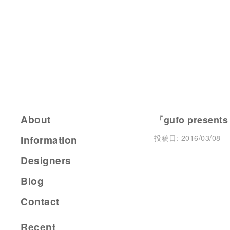
About
『gufo presents
投稿日:
2016/03/08
Information
Designers
Blog
Contact
Recent