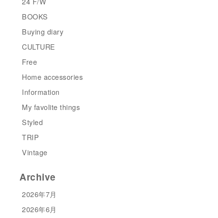
24 F/W
BOOKS
Buying diary
CULTURE
Free
Home accessories
Information
My favolite things
Styled
TRIP
Vintage
Archive
2026年7月
2026年6月