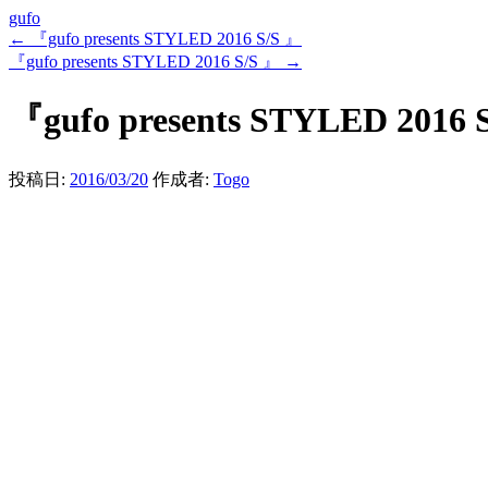
gufo
←
『gufo presents STYLED 2016 S/S 』
『gufo presents STYLED 2016 S/S 』
→
『gufo presents STYLED 2016 
投稿日:
2016/03/20
作成者:
Togo