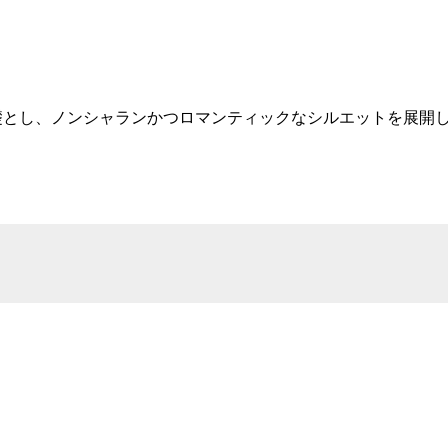
リングの繊細な技術を礎とし、ノンシャランかつロマンティックなシルエ