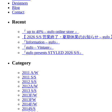
Designers
Blog
Contact
Recent
『 up to 40% – gufo online store 』
【 2026 S/S 営業終了・夏期休業のお知らせ – gufo
『Information – gufo』
『gufo – Vintage』
『gufo presents STYLED 2026 S/S』
Category
2011 A/W
2011 S/S
2012 S/S
2012A/W
2013 S/S
2013F/W
2013FW
2014F/W
2014S/S