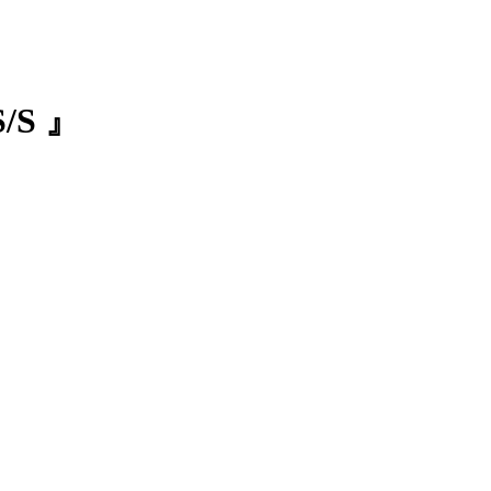
S/S 』