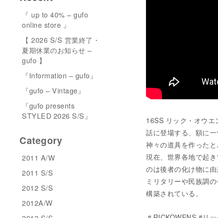
『 up to 40% – gufo
online store 』
【 2026 S/S 営業終了・
夏期休業のお知らせ –
gufo 】
『Information – gufo』
『gufo – Vintage』
『gufo presents
STYLED 2026 S/S』
16SS リック・オウ
話に登場する、額に一
Category
神々の道具を作ったと
現在、世界各地で起き
2011 A/W
のは後者の化け物に由
2011 S/S
ミリタリーや民族調の
2012 S/S
構築されている。
2012A/W
＃RICKOWENS #リ
2013 S/S