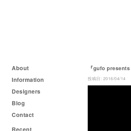
About
『gufo presents
投稿日:
2016/04/14
Information
Designers
Blog
Contact
Recent