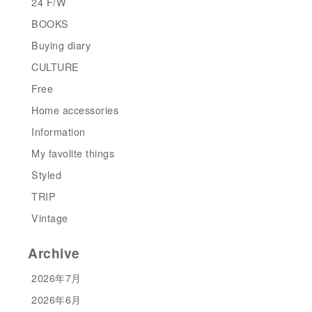
24 F/W
BOOKS
Buying diary
CULTURE
Free
Home accessories
Information
My favolite things
Styled
TRIP
Vintage
Archive
2026年7月
2026年6月