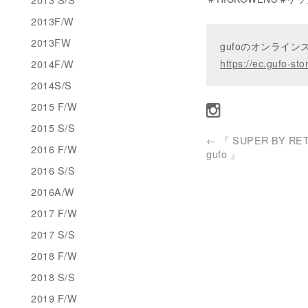
2013F/W
2013FW
gufoのオンライ
2014F/W
https://ec.gufo-sto
2014S/S
2015 F/W
2015 S/S
←
『 SUPER BY RE
2016 F/W
gufo 』
2016 S/S
2016A/W
2017 F/W
2017 S/S
2018 F/W
2018 S/S
2019 F/W