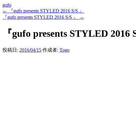
gufo
←
『gufo presents STYLED 2016 S/S 』
『gufo presents STYLED 2016 S/S 』
→
『gufo presents STYLED 2016 
投稿日:
2016/04/15
作成者:
Togo