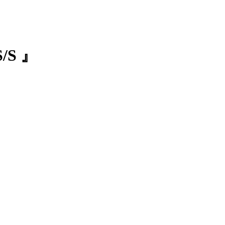
S/S 』