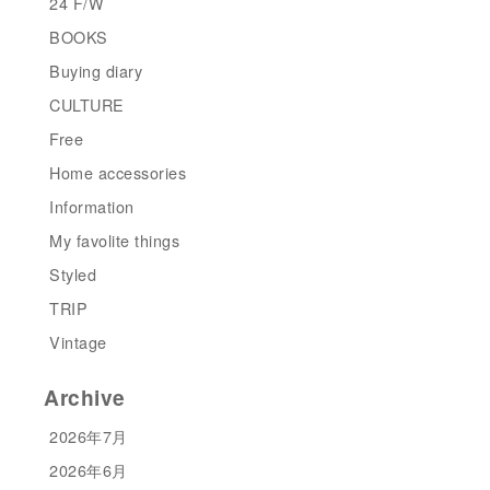
24 F/W
BOOKS
Buying diary
CULTURE
Free
Home accessories
Information
My favolite things
Styled
TRIP
Vintage
Archive
2026年7月
2026年6月