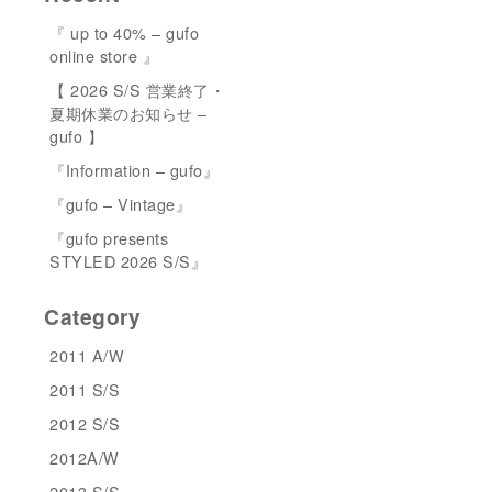
『 up to 40% – gufo
online store 』
【 2026 S/S 営業終了・
夏期休業のお知らせ –
gufo 】
『Information – gufo』
『gufo – Vintage』
『gufo presents
STYLED 2026 S/S』
Category
2011 A/W
2011 S/S
2012 S/S
2012A/W
2013 S/S