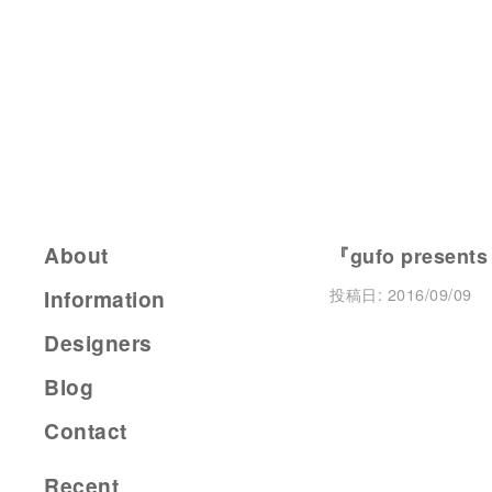
About
『gufo presents
投稿日:
2016/09/09
Information
Designers
Blog
Contact
Recent