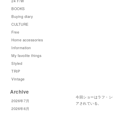
24 F/W
BOOKS
Buying diary
CULTURE
Free
Home accessories
Information
My favolite things
Styled
TRIP
Vintage
Archive
今回ショーはラフ・シ
2026年7月
アされている。
2026年6月