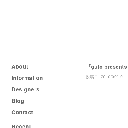
About
『gufo presents
投稿日:
2016/09/10
Information
Designers
Blog
Contact
Recent