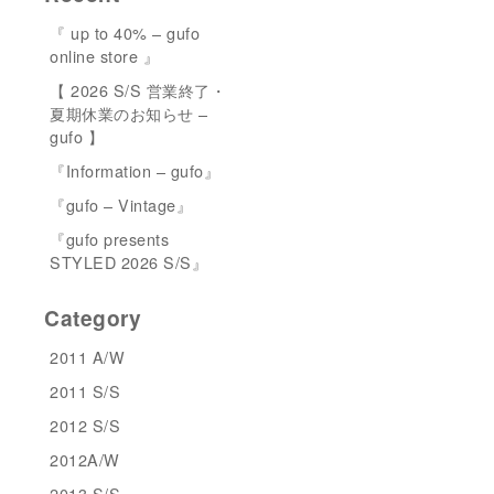
『 up to 40% – gufo
online store 』
【 2026 S/S 営業終了・
夏期休業のお知らせ –
gufo 】
『Information – gufo』
『gufo – Vintage』
『gufo presents
STYLED 2026 S/S』
Category
2011 A/W
2011 S/S
2012 S/S
2012A/W
2013 S/S