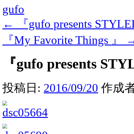
gufo
←
『gufo presents STYLE
『My Favorite Things 』
『gufo presents STY
投稿日:
2016/09/20
作成者