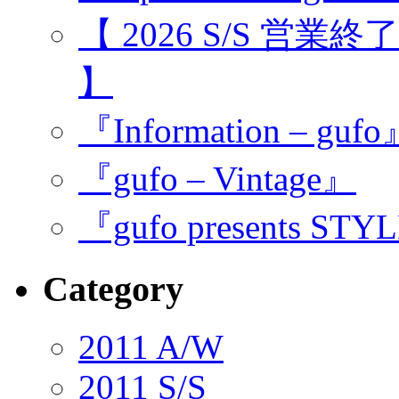
【 2026 S/S 営業
】
『Information – guf
『gufo – Vintage』
『gufo presents STY
Category
2011 A/W
2011 S/S