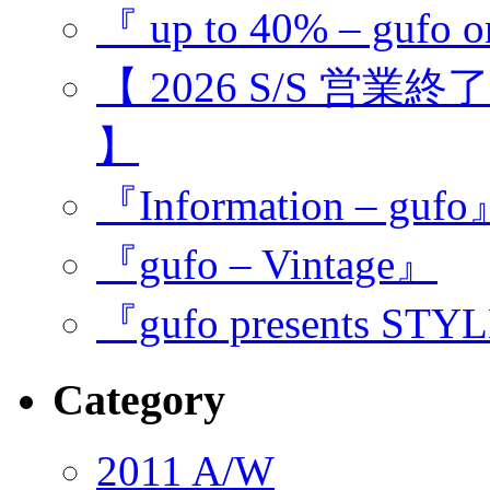
『 up to 40% – gufo o
【 2026 S/S 営業
】
『Information – guf
『gufo – Vintage』
『gufo presents STY
Category
2011 A/W