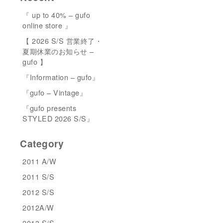
『 up to 40% – gufo
online store 』
【 2026 S/S 営業終了・
夏期休業のお知らせ –
gufo 】
『Information – gufo』
『gufo – Vintage』
『gufo presents
STYLED 2026 S/S』
Category
2011 A/W
2011 S/S
2012 S/S
2012A/W
2013 S/S