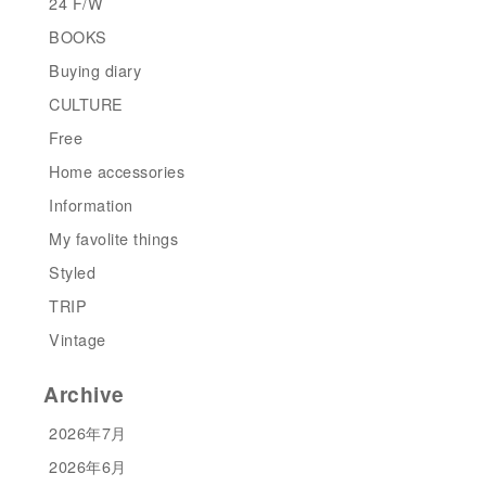
24 F/W
BOOKS
Buying diary
CULTURE
Free
Home accessories
Information
My favolite things
Styled
TRIP
Vintage
Archive
2026年7月
2026年6月