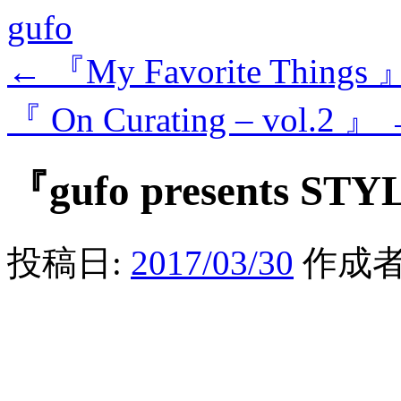
gufo
←
『My Favorite Things 
『 On Curating – vol.2 』
『gufo presents STY
投稿日:
2017/03/30
作成者