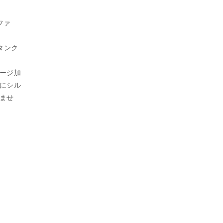
ファ
タンク
ージ加
にシル
ませ