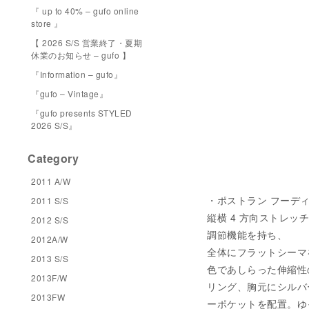
『 up to 40% – gufo online
store 』
【 2026 S/S 営業終了・夏期
休業のお知らせ – gufo 】
『Information – gufo』
『gufo – Vintage』
『gufo presents STYLED
2026 S/S』
Category
2011 A/W
・ポストラン フーディ（B
2011 S/S
縦横 4 方向ストレ
2012 S/S
調節機能を持ち、
2012A/W
全体にフラットシーマ
2013 S/S
色であしらった伸縮性
2013F/W
リング、胸元にシルバ
2013FW
ーポケットを配置。ゆ