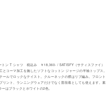
ートン T シャツ 税込み ￥18,360- / SATISFY（サティスファイ）
工とコーマ加工を施したソフトなコットン ジャージの半袖トップス
テールでロックなテイスト。クルーネックの襟はリブ編み。フロント
プリント、ランニングウェアだけでなく普段着としても使えます。素
カラーはブラックとホワイトの2色。