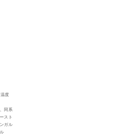
、温度
、同系
ースト
ンガル
ル