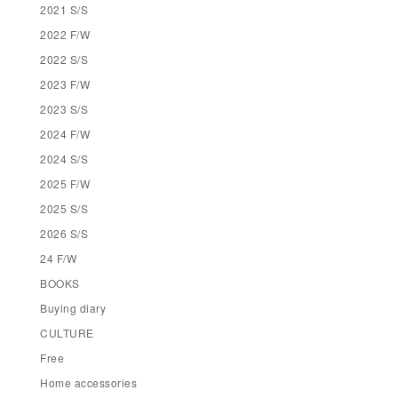
2021 S/S
2022 F/W
2022 S/S
2023 F/W
2023 S/S
2024 F/W
2024 S/S
2025 F/W
2025 S/S
2026 S/S
24 F/W
BOOKS
Buying diary
CULTURE
Free
Home accessories