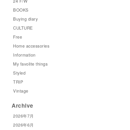
24 F/W
BOOKS
Buying diary
CULTURE
Free
Home accessories
Information
My favolite things
Styled
TRIP
Vintage
Archive
2026年7月
2026年6月