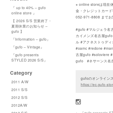
※ online sto
『 up to 40% – gufo
金・クレジットカード可）に
online store 』
052-971-8808
【 2026 S/S 営業終了・
夏期休業のお知らせ –
#gufo #マルジェラ
gufo 】
カイメンズ名古屋gufo 
『Information – gufo』
ル #アクネストゥディオズ 
『gufo – Vintage』
#oamc #redone #ma
『gufo presents
古屋gufo #solovie
STYLED 2026 S/S』
gufo #ネサーンス名古
Category
gufoのオンライ
2011 A/W
https://ec.gufo-sto
2011 S/S
2012 S/S
2012A/W
←
『gufo presents 
2013 S/S