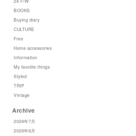
24 F/W
BOOKS
Buying diary
CULTURE
Free
Home accessories
Information
My favolite things
Styled
TRIP
Vintage
Archive
2026年7月
2026年6月