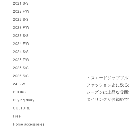
2021 S/S
2022 F/W
2022 S/S
2023 F/W
2023 S/S
2024 F/W
2024 S/S
2025 F/W
2025 S/S
2026 S/S
・スエードジップブルゾン 税
24 F/W
ファッション史に残る
シーズンは上品な雰囲
BOOKS
タイリングがお勧めです。（
Buying diary
CULTURE
Free
Home accessories