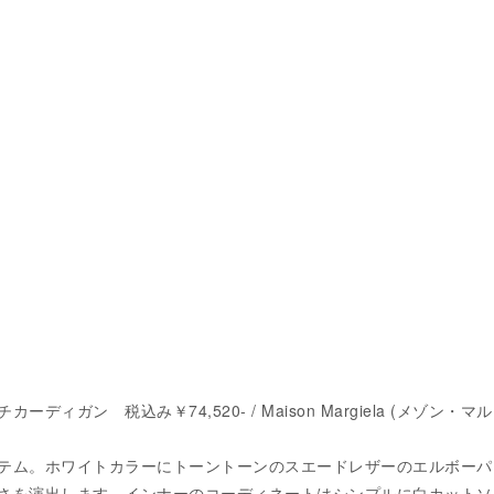
ディガン 税込み￥74,520- / Maison Margiela (メゾン・マ
テム。ホワイトカラーにトーントーンのスエードレザーのエルボーパ
さを演出します。インナーのコーディネートはシンプルに白カットソ