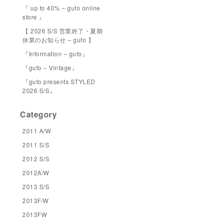
『 up to 40% – gufo online
store 』
【 2026 S/S 営業終了・夏期
休業のお知らせ – gufo 】
『Information – gufo』
『gufo – Vintage』
『gufo presents STYLED
2026 S/S』
Category
2011 A/W
2011 S/S
2012 S/S
2012A/W
2013 S/S
2013F/W
2013FW