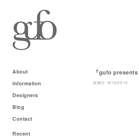
About
『gufo presents
Information
投稿日:
2018/03/14
Designers
Blog
Contact
Recent