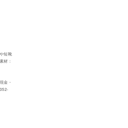
や短靴
素材：
（現金・
52-