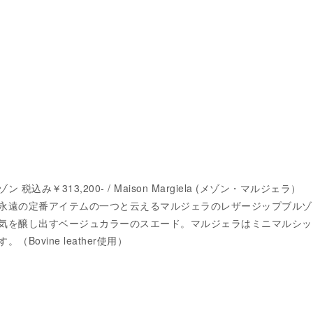
込み￥313,200- / Maison Margiela (メゾン・マルジェラ）
永遠の定番アイテムの一つと云えるマルジェラのレザージップブルゾ
気を醸し出すベージュカラーのスエード。マルジェラはミニマルシッ
Bovine leather使用）