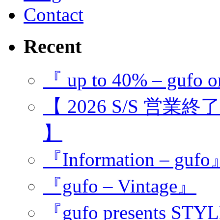
Contact
Recent
『 up to 40% – gufo o
【 2026 S/S 営業
】
『Information – guf
『gufo – Vintage』
『gufo presents STY