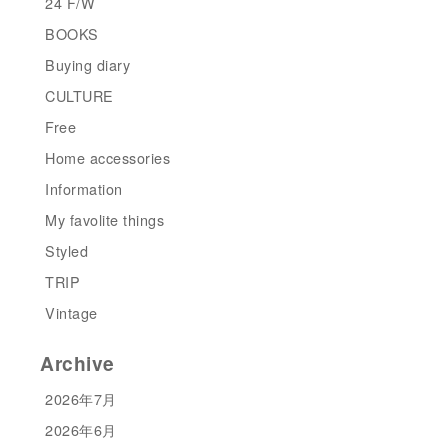
24 F/W
BOOKS
Buying diary
CULTURE
Free
Home accessories
Information
My favolite things
Styled
TRIP
Vintage
Archive
2026年7月
2026年6月