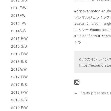
2013F/W
#driesvannote
2013FW
ゾンマルジェラ #ラフシモ
2014F/W
#sacai #maisonm
エムシー #oamc #mar
2014S/S
#maisonflaneur #
2015 F/W
ャツ
2015 S/S
2016 F/W
gufoのオンライ
2016 S/S
https://ec.gufo-sto
2016A/W
2017 F/W
2017 S/S
2018 F/W
←
『gufo presents S
2018 S/S
2019 F/W