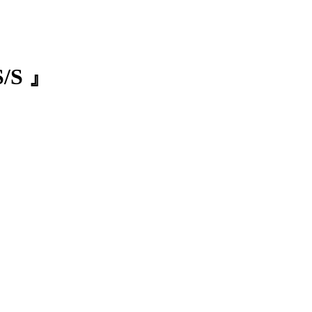
S/S 』