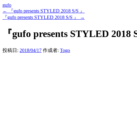
gufo
←
『gufo presents STYLED 2018 S/S 』
『gufo presents STYLED 2018 S/S 』
→
『gufo presents STYLED 2018 
投稿日:
2018/04/17
作成者:
Togo