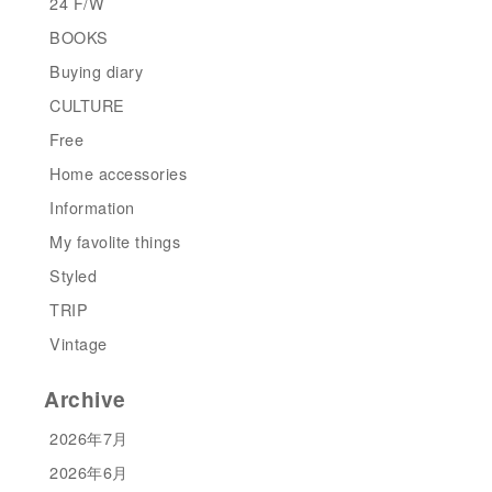
24 F/W
BOOKS
Buying diary
CULTURE
Free
Home accessories
Information
My favolite things
Styled
TRIP
Vintage
Archive
2026年7月
2026年6月