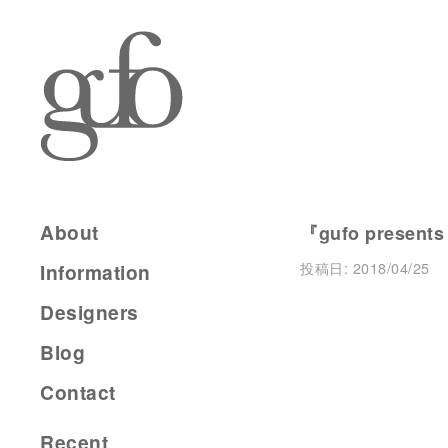
About
『gufo presents
投稿日:
2018/04/25
Information
Designers
Blog
Contact
Recent