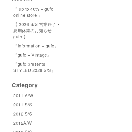
『 up to 40% – gufo
online store 』
【 2026 S/S 営業終了・
夏期休業のお知らせ –
gufo 】
『Information – gufo』
『gufo – Vintage』
『gufo presents
STYLED 2026 S/S』
Category
2011 A/W
2011 S/S
2012 S/S
2012A/W
2013 S/S