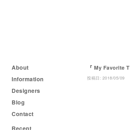
About
『 My Favorite 
投稿日:
2018/05/09
Information
Designers
Blog
Contact
Recent