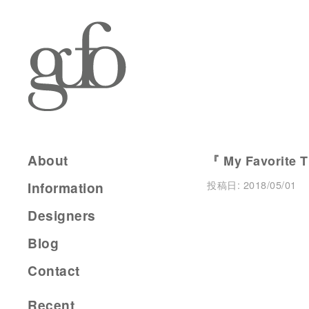
About
『 My Favorite 
投稿日:
2018/05/01
Information
Designers
Blog
Contact
Recent