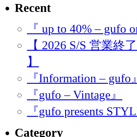
Recent
『 up to 40% – gufo o
【 2026 S/S 営業
】
『Information – guf
『gufo – Vintage』
『gufo presents STY
Category