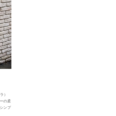
ェラ）
ーの柔
シンプ