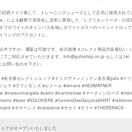
0年代の旧西ドイツ軍にて、トレーニングシューズとして正式に採用されて
argiela」による解釈で具現化し忠実に再現した「レプリカシリーズ」の
オフホワイトのキャンバス生地にホワイトカラーのペイントドロップ
イリングのアクセントに。
eは現在休止中ですが、通販は可能です。佐川急便 eコレクト商品代金着払い
対応させていただきます。info@gufoshop.co.jp もしくは tel, 0
気軽にお問い合わせ下さい。
n #gufo #名古屋セレクトショップ #ドリスヴァンノッテン名古屋gufo #ドリ
ラ #ラフシモンズ #ルメール #lemaire #HEDMAYNER
i #maisonmargiela #oamc #martinerose #マーティンローズ #mar
#oamc #kolor #SOLOVIERE #CommeDesGarçonsSHIRT #rafsimon
owproject #ネサーンス #naissance #サカイ #カラー #THERERACS
ンストアがオープンいたしました