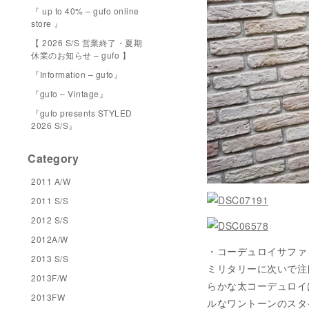
『 up to 40% – gufo online
store 』
【 2026 S/S 営業終了・夏期
休業のお知らせ – gufo 】
『Information – gufo』
『gufo – Vintage』
『gufo presents STYLED
2026 S/S』
Category
2011 A/W
2011 S/S
2012 S/S
2012A/W
・コーデュロイサファリジャケ
2013 S/S
ミリタリーに次いで注
2013F/W
らかな太コーデュロイ
2013FW
ルなワントーンのスタイ