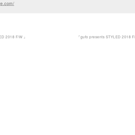
re.com/
ED 2018 F/W 』
『gufo presents STYLED 2018 