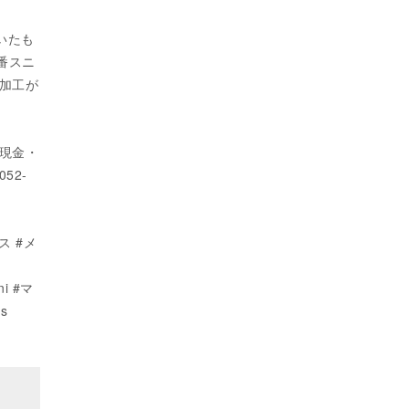
いたも
定番スニ
加工が
（現金・
52-
ス #メ
ni #マ
s