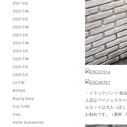
2021 S/S
2022 F/W
2022 S/S
2023 F/W
2023 S/S
2024 F/W
2024 S/S
2025 F/W
2025 S/S
2026 S/S
24 F/W
BOOKS
・トラックパンツ 税込み ¥8
Buying diary
上品なベージュカラー
CULTURE
ルエットは大人っぽく
お勧めです。（素材：PL 
Free
Home accessories