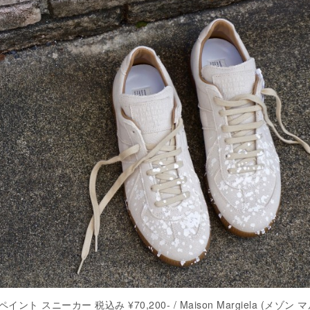
ペイント スニーカー 税込み ¥70,200- / Maison Margiela (メゾン