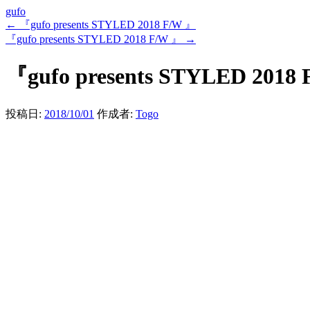
gufo
←
『gufo presents STYLED 2018 F/W 』
『gufo presents STYLED 2018 F/W 』
→
『gufo presents STYLED 2018
投稿日:
2018/10/01
作成者:
Togo