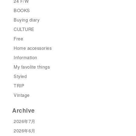
24 F/W
BOOKS
Buying diary
CULTURE
Free
Home accessories
Information
My favolite things
Styled
TRIP
Vintage
Archive
2026年7月
2026年6月