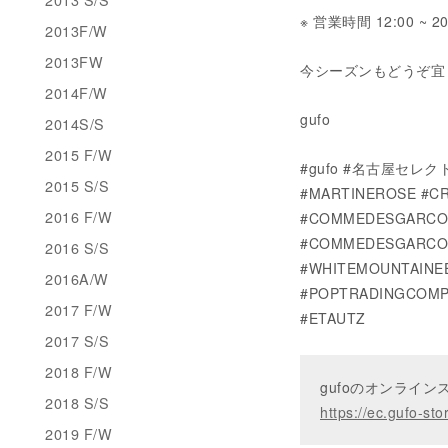
※ 営業時間 12:00 ~ 
2013F/W
2013FW
今シーズンもどうぞ宜
2014F/W
gufo
2014S/S
2015 F/W
#gufo #名古屋セレクト
2015 S/S
#MARTINEROSE #CR
2016 F/W
#COMMEDESGARCON
#COMMEDESGARCON
2016 S/S
#WHITEMOUNTAINE
2016A/W
#POPTRADINGCOMP
2017 F/W
#ETAUTZ
2017 S/S
2018 F/W
gufoのオンライ
2018 S/S
https://ec.gufo-sto
2019 F/W