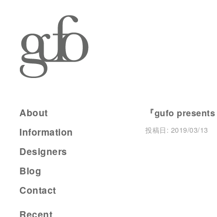
About
『gufo presents
投稿日:
2019/03/13
Information
Designers
Blog
Contact
Recent