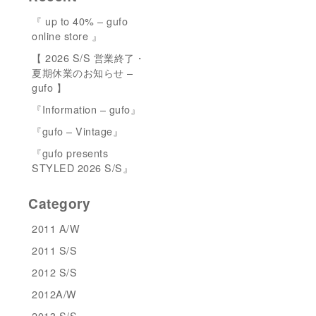
『 up to 40% – gufo
online store 』
【 2026 S/S 営業終了・
夏期休業のお知らせ –
gufo 】
『Information – gufo』
『gufo – Vintage』
『gufo presents
STYLED 2026 S/S』
Category
2011 A/W
2011 S/S
2012 S/S
2012A/W
2013 S/S