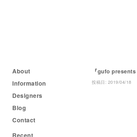
About
『gufo presents
投稿日:
2019/04/18
Information
Designers
Blog
Contact
Recent