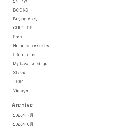
24 F/W
BOOKS
Buying diary
CULTURE
Free
Home accessories
Information
My favolite things
Styled
TRIP
Vintage
Archive
2026年7月
2026年6月