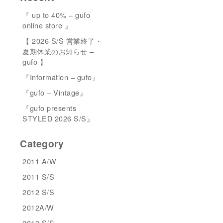
『 up to 40% – gufo
online store 』
【 2026 S/S 営業終了・
夏期休業のお知らせ –
gufo 】
『Information – gufo』
『gufo – Vintage』
『gufo presents
STYLED 2026 S/S』
Category
2011 A/W
2011 S/S
2012 S/S
2012A/W
2013 S/S